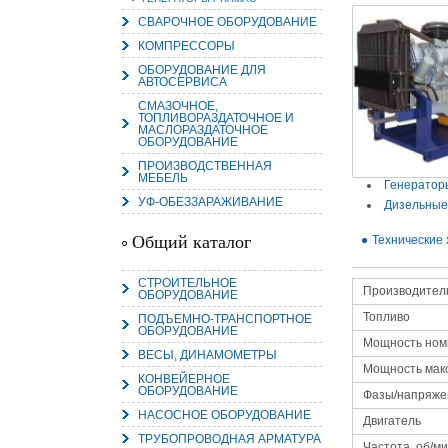
СВАРОЧНОЕ ОБОРУДОВАНИЕ
КОМПРЕССОРЫ
ОБОРУДОВАНИЕ ДЛЯ
АВТОСЕРВИСА
СМАЗОЧНОЕ,
15.
ТОПЛИВОРАЗДАТОЧНОЕ И
Руч
МАСЛОРАЗДАТОЧНОЕ
ОБОРУДОВАНИЕ
Пос
Нас
ПРОИЗВОДСТВЕННАЯ
мас
МЕБЕЛЬ
пра
Генератор
УФ-ОБЕЗЗАРАЖИВАНИЕ
Дизельные
Общий каталог
Технические 
СТРОИТЕЛЬНОЕ
Производител
ОБОРУДОВАНИЕ
Топливо
ПОДЪЕМНО-ТРАНСПОРТНОЕ
ОБОРУДОВАНИЕ
Мощность номи
ВЕСЫ, ДИНАМОМЕТРЫ
2
Мощность макс
КОНВЕЙЕРНОЕ
О
ОБОРУДОВАНИЕ
Фазы/напряже
С
НАСОСНОЕ ОБОРУДОВАНИЕ
Двигатель
ТРУБОПРОВОДНАЯ АРМАТУРА
Частота, об/м