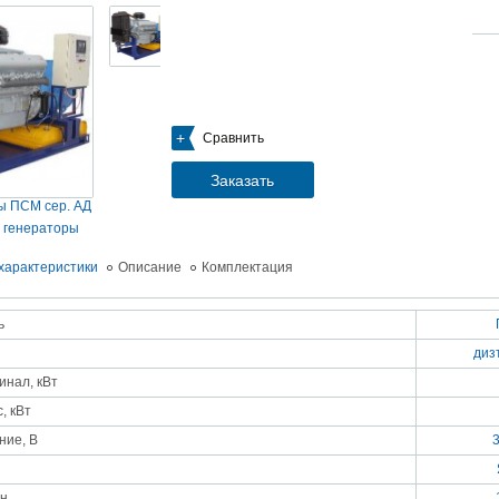
05.09.2018
Новое поступление на склад насосов
Насосы Calpeda в НАЛИЧИИ
https://www.1nasos.ru/vodosnabzhenie-otoplenie/calpeda-mxh-203e
01.2018
Сравнить
ные насосы НБУ без торговой наценки!
тупление насосов НБУ 700-02 на склад в Спб. Купите сегодня по цене производителя!
ос бочковой универсальный НБУ 700-02 предназначен для перекачивания пищевых р
Заказать
ел из бочек и других емкостей и соответствует государственным санитарно-эпидемео
вилам и нормам.
ы ПСМ сер. АД
15.01.2018
 генераторы
Распродажа подъемного оборудования BRANO и насосов ИРТЫШ
Оборудование в наличии на складе!!! Цены фиксированы!
характеристики
Описание
Комплектация
03.03.2017
Акция на Пневмонагнетатель ТОПОЛЬ 300 ТРАНСМИКС и Растворосмес
ь
СКАУТ MINI
диз
Цены на
Пневмонагнетатель Тополь 300 ТРАНСМИКС
и
Растворосмеситель СКА
снижены!
Товар имеется в наличии на складе.
нал, кВт
8.02.2017
, кВт
Наклонный подъемник Minor Escalera по цене 2014 года
борудование в наличии на складе.
ние, В
тоимость 260 000 руб!
ин