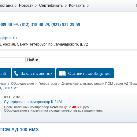
оставка
Новости
Сертификаты
Контакты
 389-40-99, (812) 318-40-29, (921) 937-29-59
gkpsk.ru
 Россия, Санкт-Петербург, пр. Луначарского, д. 72
Найти
счёт
Заказать звонок
Оставить сообщение
лект
Оборудование
Генераторы
Дизельные электростанции ПСМ серия АД "Бур
АД-100 ЯМЗ
09.11.2018
Суперцена на компрессор К-24М
Промышленный компрессор
К24М
по цене
48 500
руб!
Оборудование в наличии на складе, кол-во товара ограничено.
15.10.2018
Скидка на гидравлическую тележку
ПСМ АД-100 ЯМЗ
Уникальная возможность приобрести (в наличии на складе) тележку гидравлическую
2,5т по спец цене.