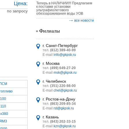
Цена:
Теперь в НАЛИЧИИ!!! Предлагаем
к поставке установки
ультрафиолетового
по запросу
обеззараживания воды УОВ
все новости
Филиалы
астительных
г. Санкт-Петербург
логическим
тел.
(812) 389-40-99
E-mail
info@gkpsk.ru
г. Москва
тел.
(499) 649-27-20
E-mail
msk@gkpsk.ru
г. Челябинск
итель
ПСМ
тел.
(351) 220-98-00
E-mail
chel@gkpsk.ru
топливо
УТ MINI
100
г. Ростов-на-Дону
тел.
(863) 209-85-34
110
E-mail
rst@gkpsk.ru
3x380
г. Казань
ЯМЗ
тел.
(843) 202-33-15
E-mail
kzn@gkpsk.ru
1500