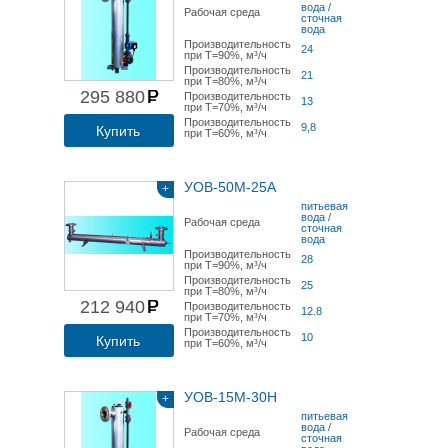
вода /
Рабочая среда
сточная
вода
Производительность
24
при Т=90%, м³/ч
Производительность
21
при Т=80%, м³/ч
295 880
Производительность
13
при Т=70%, м³/ч
Производительность
9,8
Купить
при Т=60%, м³/ч
УОВ-50М-25А
+
питьевая
вода /
Рабочая среда
сточная
вода
Производительность
28
при Т=90%, м³/ч
Производительность
25
при Т=80%, м³/ч
212 940
Производительность
12.8
при Т=70%, м³/ч
Производительность
10
Купить
при Т=60%, м³/ч
УОВ-15М-30Н
+
питьевая
вода /
Рабочая среда
сточная