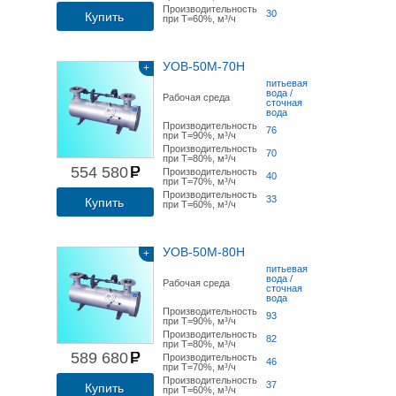
Производительность
30
Купить
при Т=60%, м³/ч
УОВ-50М-70Н
+
питьевая
вода /
Рабочая среда
сточная
вода
Производительность
76
при Т=90%, м³/ч
Производительность
70
при Т=80%, м³/ч
554 580
Производительность
40
при Т=70%, м³/ч
Производительность
33
Купить
при Т=60%, м³/ч
УОВ-50М-80Н
+
питьевая
вода /
Рабочая среда
сточная
вода
Производительность
93
при Т=90%, м³/ч
Производительность
82
при Т=80%, м³/ч
589 680
Производительность
46
при Т=70%, м³/ч
Производительность
37
Купить
при Т=60%, м³/ч