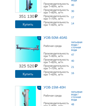
вода
Производительность
40
при Т=90%, м³/ч
Производительность
30
при Т=80%, м³/ч
351 130
Производительность
17
при Т=70%, м³/ч
Производительность
14
Купить
при Т=60%, м³/ч
УОВ-50М-40А5
+
питьевая
вода /
Рабочая среда
сточная
вода
Производительность
47
при Т=90%, м³/ч
Производительность
40
при Т=80%, м³/ч
325 520
Производительность
21
при Т=70%, м³/ч
Производительность
16
Купить
при Т=60%, м³/ч
УОВ-15М-40Н
+
питьевая
вода /
Рабочая среда
сточная
вода
Производительность
48
при Т=90%, м³/ч