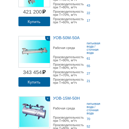
Производительность
43
при Т=80%, м³/ч
421 200
Производительность
22
при Т=70%, м³/ч
Производительность
17
Купить
при Т=60%, м³/ч
УОВ-50М-50А
+
питьевая
вода /
Рабочая среда
сточная
вода
Производительность
61
при Т=90%, м³/ч
Производительность
55
при Т=80%, м³/ч
343 454
Производительность
27
при Т=70%, м³/ч
Производительность
21
Купить
при Т=60%, м³/ч
УОВ-15М-50Н
+
питьевая
вода /
Рабочая среда
сточная
вода
Производительность
70
при Т=90%, м³/ч
Производительность
52
при Т=80%, м³/ч