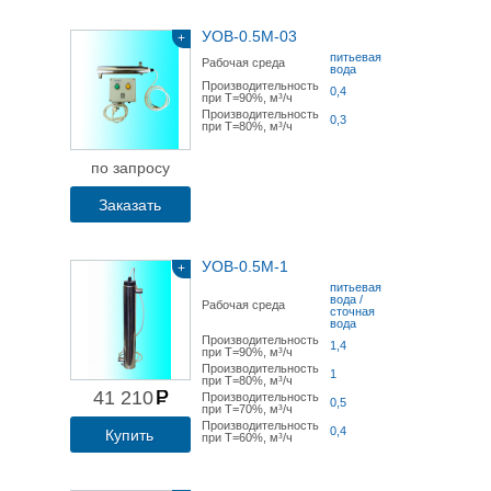
УОВ-0.5М-03
+
питьевая
Рабочая среда
вода
Производительность
0,4
при Т=90%, м³/ч
Производительность
0,3
при Т=80%, м³/ч
по запросу
Заказать
УОВ-0.5М-1
+
питьевая
вода /
Рабочая среда
сточная
вода
Производительность
1,4
при Т=90%, м³/ч
Производительность
1
при Т=80%, м³/ч
41 210
Производительность
0,5
при Т=70%, м³/ч
Производительность
0,4
Купить
при Т=60%, м³/ч