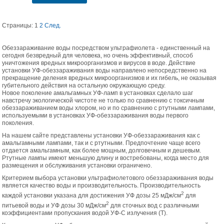
Страницы:
1
2
След.
Обеззараживание воды посредством ультрафиолета - единственный на
сегодня безвредный для человека, но очень эффективный, способ
уничтожения вредных микроорганизмов и вирусов в воде. Действие
установки УФ-обеззараживания воды направлено непосредственно на
прекращение деления вредных микроорганизмов и их гибель, не оказывая
губительного действия на остальную окружающую среду.
Новое поколение амальгамных УФ-ламп в установках сделало шаг
навстречу экологической чистоте не только по сравнению с токсичным
обеззараживанием воды хлором, но и по сравнению с ртутными лампами,
используемыми в установках УФ-обеззараживания воды первого
поколения.
На нашем сайте представлены установки УФ-обеззараживания как с
амальгамными лампами, так и с ртутными. Предпочтение чаще всего
отдается амальгамным, как более мощным, долговечным и дешевым.
Ртутные лампы имеют меньшую длину и востребованы, когда место для
размещения и обслуживания установки ограничено.
Критерием выбора установки ультрафиолетового обеззараживания воды
является качество воды и производительность. Производительность
2
каждой установки указана для достижения УФ дозы 25 мДж/см
для
2
питьевой воды и УФ дозы 30 мДж/см
для сточных вод с различными
коэффициентами пропускания водой УФ-С излучения (Т).