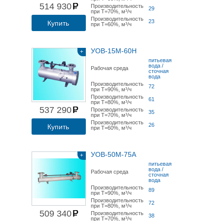
514 930
Производительность
29
при Т=70%, м³/ч
Производительность
23
Купить
при Т=60%, м³/ч
УОВ-15М-60Н
+
питьевая
вода /
Рабочая среда
сточная
вода
Производительность
72
при Т=90%, м³/ч
Производительность
61
при Т=80%, м³/ч
537 290
Производительность
35
при Т=70%, м³/ч
Производительность
26
Купить
при Т=60%, м³/ч
УОВ-50М-75А
+
питьевая
вода /
Рабочая среда
сточная
вода
Производительность
89
при Т=90%, м³/ч
Производительность
72
при Т=80%, м³/ч
509 340
Производительность
38
при Т=70%, м³/ч