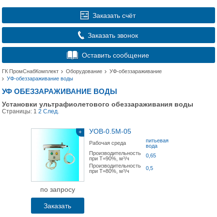
Заказать счёт
Заказать звонок
Оставить сообщение
ГК ПромСнабКомплект
Оборудование
УФ-обеззараживание
УФ-обеззараживание воды
УФ ОБЕЗЗАРАЖИВАНИЕ ВОДЫ
Установки ультрафиолетового обеззараживания воды
Страницы:
1
2
След.
УОВ-0.5М-05
+
питьевая
Рабочая среда
вода
Производительность
0,65
при Т=90%, м³/ч
Производительность
0,5
при Т=80%, м³/ч
по запросу
Заказать