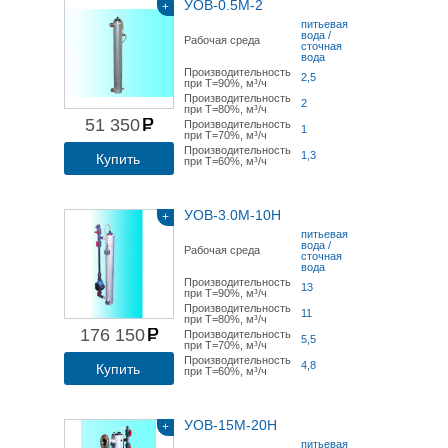
УОВ-0.5М-2
+
питьевая
вода /
Рабочая среда
сточная
вода
Производительность
2,5
при Т=90%, м³/ч
Производительность
2
при Т=80%, м³/ч
51 350
Производительность
1
при Т=70%, м³/ч
Производительность
1,3
Купить
при Т=60%, м³/ч
УОВ-3.0М-10Н
+
питьевая
вода /
Рабочая среда
сточная
вода
Производительность
13
при Т=90%, м³/ч
Производительность
11
при Т=80%, м³/ч
176 150
Производительность
5,5
при Т=70%, м³/ч
Производительность
4,8
Купить
при Т=60%, м³/ч
УОВ-15М-20Н
+
питьевая