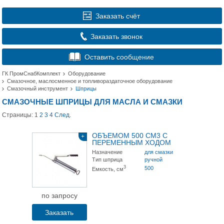
Заказать счёт
Заказать звонок
Оставить сообщение
ГК ПромСнабКомплект
Оборудование
Смазочное, маслосменное и топливораздаточное оборудование
Смазочный инструмент
Шприцы
СМАЗОЧНЫЕ ШПРИЦЫ ДЛЯ МАСЛА И СМАЗКИ
Страницы:
1
2
3
4
След.
ОБЪЕМОМ 500 СМ3 С
+
ПЕРЕМЕННЫМ ХОДОМ
Назначение
для смазки
Тип шприца
ручной
3
500
Емкость, см
по запросу
Заказать