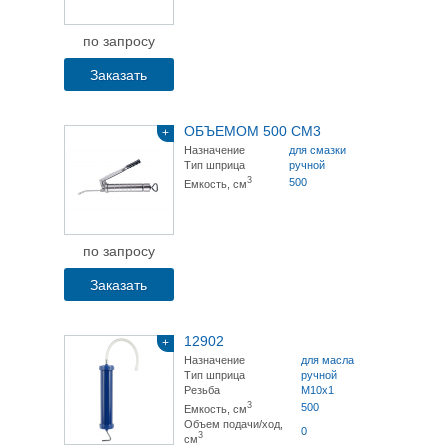
по запросу
Заказать
ОБЪЕМОМ 500 СМ3
+
Назначение
для смазки
Тип шприца
ручной
3
500
Емкость, см
по запросу
Заказать
12902
+
Назначение
для масла
Тип шприца
ручной
Резьба
М10х1
3
500
Емкость, см
Объем подачи/ход,
0
3
см