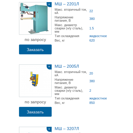
МШ – 2201Л
+
Макс. вторичный ток,
22
кА
Напряжение
380
питания, В
Макс. диаметр
сварки (н/у сталь),
1.5
мм
Тип охлаждения
жидкостное
по запросу
Вес, кг
620
Заказать
МШ – 2005Л
+
Макс. вторичный ток,
20
кА
Напряжение
380
питания, В
Макс. диаметр
сварки (н/у сталь),
2
мм
Тип охлаждения
жидкостное
по запросу
Вес, кг
850
Заказать
МШ – 3207Л
+