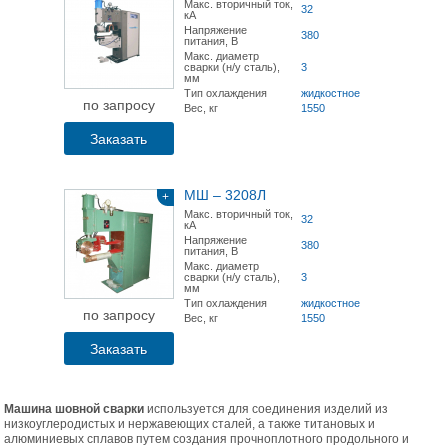
Макс. вторичный ток,
32
кА
Напряжение
380
питания, В
Макс. диаметр
сварки (н/у сталь),
3
мм
Тип охлаждения
жидкостное
по запросу
Вес, кг
1550
Заказать
МШ – 3208Л
+
Макс. вторичный ток,
32
кА
Напряжение
380
питания, В
Макс. диаметр
сварки (н/у сталь),
3
мм
Тип охлаждения
жидкостное
по запросу
Вес, кг
1550
Заказать
Машина шовной сварки
используется для соединения изделий из
низкоуглеродистых и нержавеющих сталей, а также титановых и
алюминиевых сплавов путем создания прочноплотного продольного и