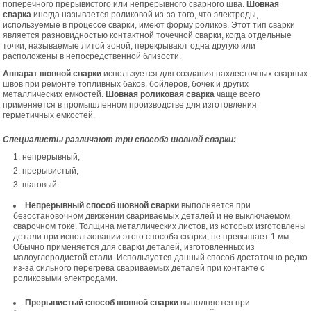
поперечного прерывистого или непрерывного сварного шва.
Шовная
сварка
иногда называется роликовой из-за того, что электроды,
используемые в процессе сварки, имеют форму роликов. Этот тип сварки
является разновидностью контактной точечной сварки, когда отдельные
точки, называемые литой зоной, перекрывают одна другую или
расположены в непосредственной близости.
Аппарат шовной сварки
используется для создания нахлесточных сварных
швов при ремонте топливных баков, бойлеров, бочек и других
металлических емкостей.
Шовная роликовая сварка
чаще всего
применяется в промышленном производстве для изготовления
герметичных емкостей.
Специалисты различают три способа шовной сварки:
непрерывный;
прерывистый;
шаговый.
Непрерывный способ шовной сварки
выполняется при
безостановочном движении свариваемых деталей и не выключаемом
сварочном токе. Толщина металлических листов, из которых изготовлены
детали при использовании этого способа сварки, не превышает 1 мм.
Обычно применяется для сварки деталей, изготовленных из
малоуглеродистой стали. Используется данный способ достаточно редко
из-за сильного перегрева свариваемых деталей при контакте с
роликовыми электродами.
Прерывистый способ шовной сварки
выполняется при