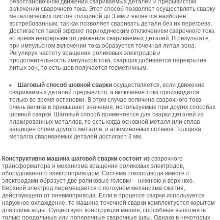
безостановочном движении свариваемых деталей и прерывистом
включении сварочного тока. Этот способ позволяет осуществлять сварку
металлических листов толщиной до 3 мм и является наиболее
востребованным, так как позволяет сваривать детали без их перегрева.
Достигается такой эффект периодическим отключением сварочного тока
во время непрерывного движения свариваемых деталей. В результате,
при импульсном включении тока образуется точечная литая зона.
Регулируя частоту вращения роликовых электродов и
продолжительность импульсов тока, сварщик добивается перекрытия
литых зон, то есть шов получается герметичным.
Шаговый способ шовной сварки
осуществляется, если движение
свариваемых деталей прерывисто, а включение тока производится
только во время остановки. В этом случае величина сварочного тока
очень велика и превышает значения, используемые при других способах
шовной сварки. Шаговый способ применяется для сварки деталей из
плакированных металлов, то есть когда основной металл или сплав
защищен слоем другого металла, и алюминиевых сплавов. Толщина
металла свариваемых деталей достигает 3 мм.
Конструктивно машина шаговой сварки состоит из
сварочного
трансформатора и механизма вращения роликовых электродов,
оборудованного электроприводом. Система токоподвода вместе с
электродами образует две роликовые головки – нижнюю и верхнюю.
Верхний электрод перемещается с ползуном механизма сжатия,
действующего от пневмопривода. Если в процессе сварки используется
наружное охлаждение, то машина точечной сварки комплектуется корытом
для слива воды. Существуют конструкции машин, способные выполнять
только продольные или поперечные сварочные швы. Однако в некоторых