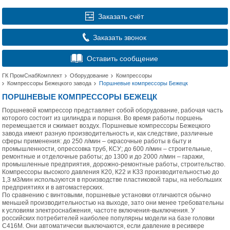
Заказать счёт
Заказать звонок
Оставить сообщение
ГК ПромСнабКомплект
Оборудование
Компрессоры
Компрессоры Бежецкого завода
Поршневые компрессоры Бежецк
ПОРШНЕВЫЕ КОМПРЕССОРЫ БЕЖЕЦК
Поршневой компрессор представляет собой оборудование, рабочая часть
которого состоит из цилиндра и поршня. Во время работы поршень
перемещается и сжимает воздух. Поршневые компрессоры Бежецкого
завода имеют разную производительность и, как следствие, различные
сферы применения: до 250 л/мин – окрасочные работы в быту и
промышленности, опрессовка труб, КСУ; до 600 л/мин – строительные,
ремонтные и отделочные работы; до 1300 и до 2000 л/мин – гаражи,
промышленные предприятия, дорожно-ремонтные работы, строительство.
Компрессоры высокого давления К20, К22 и К33 производительностью до
1,3 м3/мин используются в производстве пластиковой тары, на небольших
предприятиях и в автомастерских.
По сравнению с винтовыми, поршневые установки отличаются обычно
меньшей производительностью на выходе, зато они менее требовательны
к условиям электроснабжения, частоте включения-выключения. У
российских потребителей наиболее популярны модели на базе головки
С416М. Они автоматически выключаются, если давление в ресивере