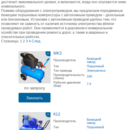
достигает максимального уровня, и включаются, когда оно опускается ниже
номинального.
Помимо оборудования с электроприводом, мы предлагаем передвижные
бежецкие поршневые компрессоры с автономным приводом – дизельным
или бензиновым. Установки с автономным приводом удобны тем, что
позволяют не зависеть от наличия источника электричества вблизи
проводимых работ. Они применяются в дорожном и коммунальном
хозяйстве при проведении ремонта дорог, а также в авариных и
спасательных работах.
Страницы:
1
2
3
4
След.
МКЗ
+
Бежецкий
Производитель
завод
Тип
Поршневой
Тип привода
Электрический
Производительность
100
(л/мин)
Рабочее давление
7.9
(Бар)
по запросу
Заказать
К12
+
Бежецкий
Производитель
завод
Тип
Поршневой