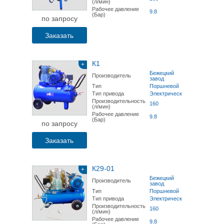
(л/мин)
Рабочее давление
9.8
(Бар)
по запросу
Заказать
К1
+
Бежецкий
Производитель
завод
Тип
Поршневой
Тип привода
Электрический
Производительность
160
(л/мин)
Рабочее давление
9.8
(Бар)
по запросу
Заказать
К29-01
+
Бежецкий
Производитель
завод
Тип
Поршневой
Тип привода
Электрический
Производительность
160
(л/мин)
Рабочее давление
9.8