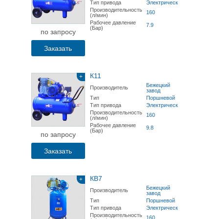
Тип привода
Электрический
Производительность
160
(л/мин)
Рабочее давление
7.9
(Бар)
по запросу
Заказать
К11
+
Бежецкий
Производитель
завод
Тип
Поршневой
Тип привода
Электрический
Производительность
160
(л/мин)
Рабочее давление
9.8
(Бар)
по запросу
Заказать
КВ7
+
Бежецкий
Производитель
завод
Тип
Поршневой
Тип привода
Электрический
Производительность
160