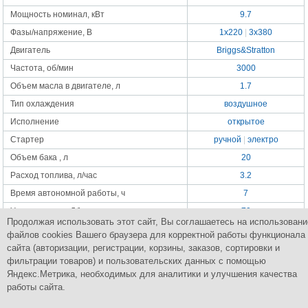
Мощность номинал, кВт
9.7
Фазы/напряжение, В
1x220
|
3x380
Двигатель
Briggs&Stratton
Частота, об/мин
3000
Объем масла в двигателе, л
1.7
Тип охлаждения
воздушное
Исполнение
открытое
Стартер
ручной
|
электро
Объем бака , л
20
Расход топлива, л/час
3.2
Время автономной работы, ч
7
Уровень шума, Дб
70
Продолжая использовать этот сайт, Вы соглашаетесь на использовани
Габаритные размеры, мм
790х550х650
файлов cookies Вашего браузера для корректной работы функционала
Масса, кг
104
сайта (авторизации, регистрации, корзины, заказов, сортировки и
фильтрации товаров) и пользовательских данных с помощью
Яндекс.Метрика, необходимых для аналитики и улучшения качества
работы сайта.
Группа Компаний
ПромСнабКомплект