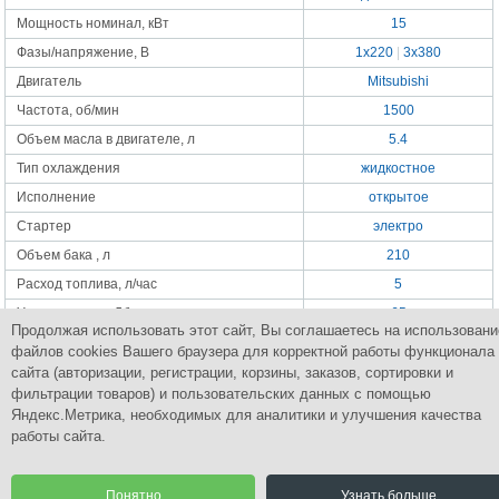
Мощность номинал, кВт
15
Фазы/напряжение, В
1x220
|
3x380
Двигатель
Mitsubishi
Частота, об/мин
1500
Объем масла в двигателе, л
5.4
Тип охлаждения
жидкостное
Исполнение
открытое
Стартер
электро
Объем бака , л
210
Расход топлива, л/час
5
Уровень шума, Дб
65
Продолжая использовать этот сайт, Вы соглашаетесь на использовани
Габаритные размеры, мм
1360x735x1095
файлов cookies Вашего браузера для корректной работы функционала
Масса, кг
415
сайта (авторизации, регистрации, корзины, заказов, сортировки и
фильтрации товаров) и пользовательских данных с помощью
Яндекс.Метрика, необходимых для аналитики и улучшения качества
работы сайта.
Группа Компаний
ПромСнабКомплект
Комплексное снабжение промышленным оборудованием
Понятно
Узнать больше