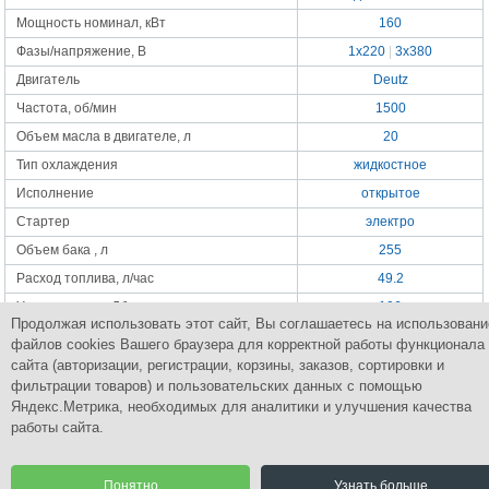
Мощность номинал, кВт
160
Фазы/напряжение, В
1x220
|
3x380
Двигатель
Deutz
Частота, об/мин
1500
Объем масла в двигателе, л
20
Тип охлаждения
жидкостное
Исполнение
открытое
Стартер
электро
Объем бака , л
255
Расход топлива, л/час
49.2
Уровень шума, Дб
106
Продолжая использовать этот сайт, Вы соглашаетесь на использовани
Габаритные размеры, мм
2510x1025x1710
файлов cookies Вашего браузера для корректной работы функционала
Масса, кг
1740
сайта (авторизации, регистрации, корзины, заказов, сортировки и
фильтрации товаров) и пользовательских данных с помощью
Яндекс.Метрика, необходимых для аналитики и улучшения качества
работы сайта.
Группа Компаний
ПромСнабКомплект
Комплексное снабжение промышленным оборудованием
Понятно
Узнать больше