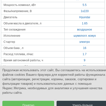
Мощность номинал, кВт
5.5
Фазы/напряжение, В
1x220
Двигатель
Hyundai
Объем масла в двигателе, л
1.65
Тип охлаждения
воздушное
Исполнение
шумопогл. кожух
Стартер
электро
Объем бака , л
16
Расход топлива, л/час
1.7
Время автономной работы, ч
9
Уровень шума, Дб
72
Продолжая использовать этот сайт, Вы соглашаетесь на использовани
Габаритные размеры, мм
920x520x760
файлов cookies Вашего браузера для корректной работы функционала
Масса, кг
167
сайта (авторизации, регистрации, корзины, заказов, сортировки и
фильтрации товаров) и пользовательских данных с помощью
Яндекс.Метрика, необходимых для аналитики и улучшения качества
работы сайта.
Группа Компаний
ПромСнабКомплект
Комплексное снабжение промышленным оборудованием
Понятно
Узнать больше