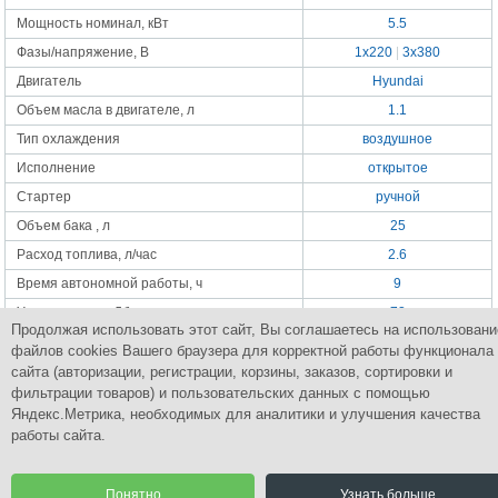
Мощность номинал, кВт
5.5
Фазы/напряжение, В
1x220
|
3x380
Двигатель
Hyundai
Объем масла в двигателе, л
1.1
Тип охлаждения
воздушное
Исполнение
открытое
Стартер
ручной
Объем бака , л
25
Расход топлива, л/час
2.6
Время автономной работы, ч
9
Уровень шума, Дб
72
Продолжая использовать этот сайт, Вы соглашаетесь на использовани
Габаритные размеры, мм
670x540x555
файлов cookies Вашего браузера для корректной работы функционала
Масса, кг
87
сайта (авторизации, регистрации, корзины, заказов, сортировки и
фильтрации товаров) и пользовательских данных с помощью
Яндекс.Метрика, необходимых для аналитики и улучшения качества
работы сайта.
Группа Компаний
ПромСнабКомплект
Комплексное снабжение промышленным оборудованием
Понятно
Узнать больше