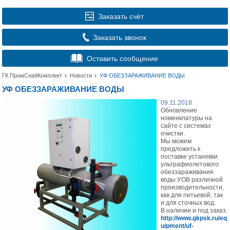
Заказать счёт
Заказать звонок
Оставить сообщение
ГК ПромСнабКомплект
Новости
УФ ОБЕЗЗАРАЖИВАНИЕ ВОДЫ
УФ ОБЕЗЗАРАЖИВАНИЕ ВОДЫ
09.11.2018
Обновление
номенклатуры на
сайте с системах
очистки.
Мы можем
предложить к
поставке установки
ультрафиолетового
обеззараживания
воды УОВ различной
производительности,
как для питьевой, так
и для сточных вод.
В наличии и под заказ.
http://www.gkpsk.ru/eq
uipment/uf-